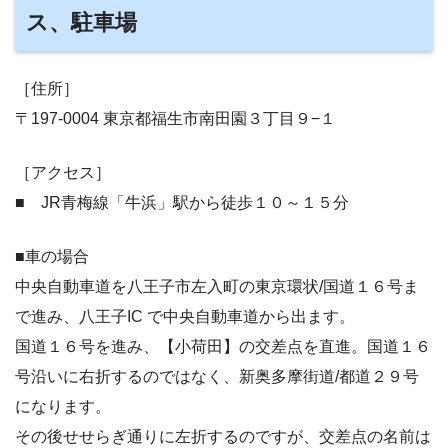
ス、駐車場
［住所］
〒197-0004 東京都福生市南田園３丁目９−１
［アクセス］
■ JR青梅線「牛浜」駅から徒歩１０～１５分
■車の場合
中央自動車道を八王子市左入町の東京環状/国道１６号ま
で進み、八王子IC で中央自動車道から出ます。
国道１６号を進み、【小荷田】の交差点を直進。国道１６
号沿いに右折するのではなく、
新奥多摩街道
/
都道２９号
になります。
その後せせらぎ通りに左折するのですが、交差点の名前は