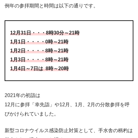
例年の参拝期間と時間は以下の通りです。
12
月
31
日・・・
8
時
30
分～
21
時
1
月
1
日・・・・
0
時～
21
時
1
月
2
日・・・・
8
時～
21
時
1
月
3
日・・・・
8
時～
21
時
1
月
4
日～
7
日は
8
時～
20
時
2021年の初詣は
12月に参拝「幸先詣」や12月、1月、2月の分散参拝を呼
びかけられていました。
新型コロナウイルス感染防止対策として、手水舎の柄杓は