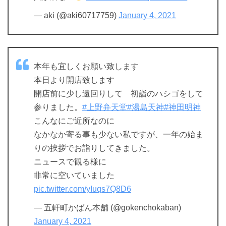
— aki (@aki60717759)
January 4, 2021
本年も宜しくお願い致します
本日より開店致します
開店前に少し遠回りして 初詣のハシゴをして
参りました。
#上野弁天堂
#湯島天神
#神田明神
こんなにご近所なのに
なかなか寄る事も少ない私ですが、一年の始ま
りの挨拶でお詣りしてきました。
ニュースで観る様に
非常に空いていました
pic.twitter.com/yIuqs7Q8D6
— 五軒町かばん本舗 (@gokenchokaban)
January 4, 2021