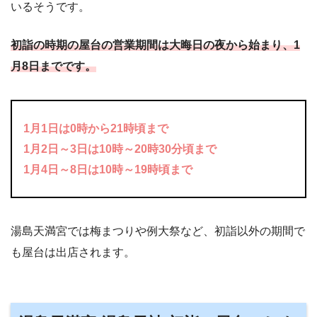
いるそうです。
初詣の時期の屋台の営業期間は大晦日の夜から始まり、
1
月
8
日までです。
1
月
1
日は
0
時から
21
時頃まで
1
月
2
日～
3
日は
10
時～
20
時
30
分頃まで
1
月
4
日～
8
日は
10
時～
19
時頃まで
湯島天満宮では梅まつりや例大祭など、初詣以外の期間で
も屋台は出店されます。