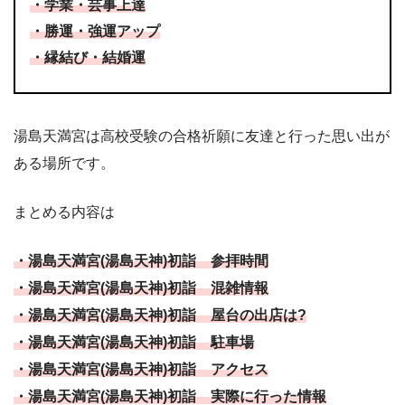
・学業・芸事上達
・勝運・強運アップ
・縁結び・結婚運
湯島天満宮は高校受験の合格祈願に友達と行った思い出が
ある場所です。
まとめる内容は
・湯島天満宮
(
湯島天神
)
初詣 参拝時間
・湯島天満宮
(
湯島天神
)
初詣 混雑情報
・湯島天満宮
(
湯島天神
)
初詣 屋台の出店は
?
・湯島天満宮
(
湯島天神
)
初詣 駐車場
・湯島天満宮
(
湯島天神
)
初詣 アクセス
・湯島天満宮
(
湯島天神
)
初詣 実際に行った情報