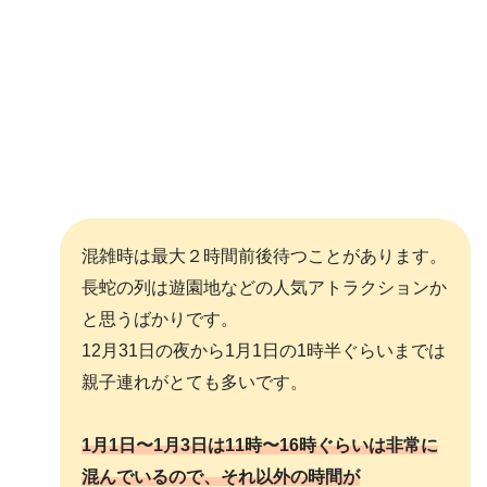
混雑時は最大２時間前後待つことがあります。
長蛇の列は遊園地などの人気アトラクションか
と思うばかりです。
12月31日の夜から1月1日の1時半ぐらいまでは
親子連れがとても多いです。
1
月
1
日〜
1
月
3
日は
11
時〜
16
時ぐらいは非常に
混んでいるので、それ以外の時間が