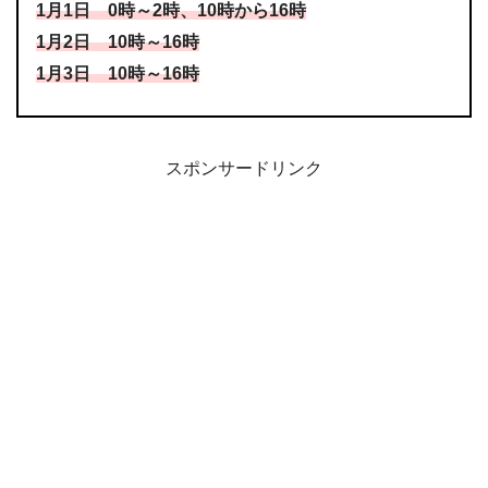
1
月
1
日
0
時～
2
時、
10
時から
16
時
1
月
2
日
10
時～
16
時
1
月
3
日
10
時～
16
時
スポンサードリンク