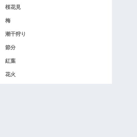
桜花見
梅
潮干狩り
節分
紅葉
花火