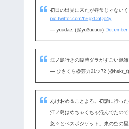
初日の出見に来たが尋常じゃないく
pic.twitter.com/hEgxCoQe4y
— yuudae. (@yu3uuuuu)
December 
江ノ島行きの臨時ダラがすごい混雑
— ひさくら@芸力21ツ72 (@hskr_t
あけおめ＆ことよろ。初詣に行った
江ノ島はめちゃくちゃ混んでたので
悠々とベスポジゲット。東の空の星がキ